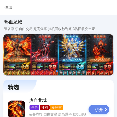
掌域
热血龙城
装备靠打 自由交易 超高爆率 挂机回收秒到账 3倍回收变土豪
精选
热血龙城
傳奇
挂機
多語言
秒开
装备靠打 自由交易 超高爆率 挂机回收