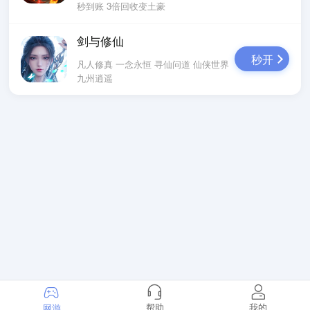
秒到账 3倍回收变土豪
剑与修仙
秒开
凡人修真 一念永恒 寻仙问道 仙侠世界
九州逍遥
帮助
我的
网游